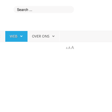
E
WEB
OVER ONS
A
A
A