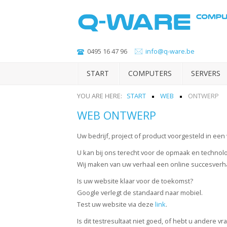
Start
0495 16 47 96
info@q-ware.be
Computers
START
COMPUTERS
SERVERS
Servers
YOU ARE HERE:
START
WEB
ONTWERP
WEB ONTWERP
Software
Uw bedrijf, project of product voorgesteld in een
Mobiel
U kan bij ons terecht voor de opmaak en technol
Netwerken
Wij maken van uw verhaal een online succesverha
Telefonie
Is uw website klaar voor de toekomst?
Google verlegt de standaard naar mobiel.
Web
Test uw website via deze
link
.
Is dit testresultaat niet goed, of hebt u andere v
Over ons